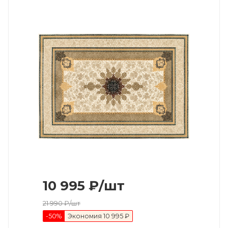
10 995
₽
/шт
21 990
₽
/шт
-
50
%
Экономия
10 995 ₽