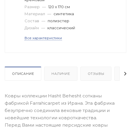
Размер
—
120 x 170 см
Материал
—
синтетика
Состав
—
полиэстер
Дизайн
—
классический
Все характеристики
ОПИСАНИЕ
НАЛИЧИЕ
ОТЗЫВЫ
КАК
Ковры коллекции Hasht Behesht сотканы
фабрикой Farrahicarpet из Ирана. Эта фабрика
безупречно соединила вековые традиции и
новейшие технологии ковроткачества.
Перед Вами настоящие персидские ковры