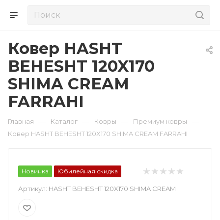
Ковер HASHT
BEHESHT 120X170
SHIMA CREAM
FARRAHI
—
—
—
—
Главная
Каталог
Ковры
Премиум ковры
Ковер HASHT BEHESHT 120X170 SHIMA CREAM FARRAHI
Новинка
Юбилейная скидка
Артикул:
HASHT BEHESHT 120X170 SHIMA CREAM