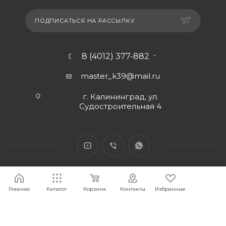
ПОДПИСАТЬСЯ НА РАССЫЛКУ
8 (4012) 377-882
master_k39@mail.ru
г. Калининград, ул.
Судостроительная 4
Главная
Каталог
Корзина
Контакты
Избранные
2026 © Интернет-магазин МАСТЕР39 предоставит свои
торговые интернет-площадки для продажи товаров
строительного и бытового назначения и сопутствующие им.