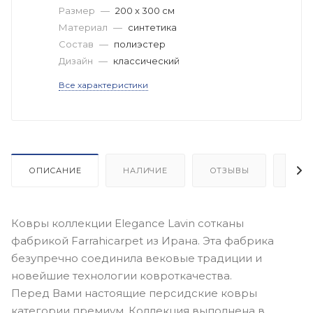
Размер
—
200 x 300 см
Материал
—
синтетика
Состав
—
полиэстер
Дизайн
—
классический
Все характеристики
ОПИСАНИЕ
НАЛИЧИЕ
ОТЗЫВЫ
КАК
Ковры коллекции Elegance Lavin сотканы
фабрикой Farrahicarpet из Ирана. Эта фабрика
безупречно соединила вековые традиции и
новейшие технологии ковроткачества.
Перед Вами настоящие персидские ковры
категории премиум. Коллекция выполнена в