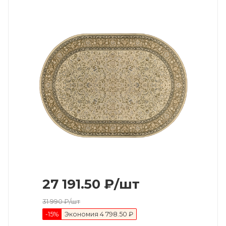
27 191.50
₽
/шт
31 990
₽
/шт
-
15
%
Экономия
4 798.50 ₽