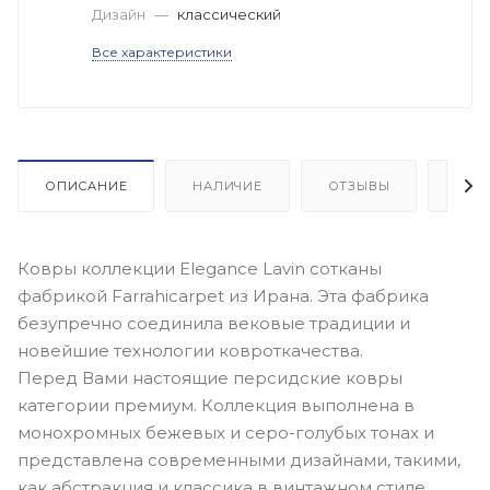
Дизайн
—
классический
Все характеристики
ОПИСАНИЕ
НАЛИЧИЕ
ОТЗЫВЫ
КАК
Ковры коллекции Elegance Lavin сотканы
фабрикой Farrahicarpet из Ирана. Эта фабрика
безупречно соединила вековые традиции и
новейшие технологии ковроткачества.
Перед Вами настоящие персидские ковры
категории премиум. Коллекция выполнена в
монохромных бежевых и серо-голубых тонах и
представлена современными дизайнами, такими,
как абстракция и классика в винтажном стиле.