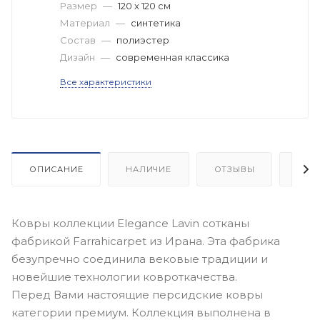
Размер
—
120 x 120 см
Материал
—
синтетика
Состав
—
полиэстер
Дизайн
—
современная классика
Все характеристики
ОПИСАНИЕ
НАЛИЧИЕ
ОТЗЫВЫ
КАК
Ковры коллекции Elegance Lavin сотканы
фабрикой Farrahicarpet из Ирана. Эта фабрика
безупречно соединила вековые традиции и
новейшие технологии ковроткачества.
Перед Вами настоящие персидские ковры
категории премиум. Коллекция выполнена в