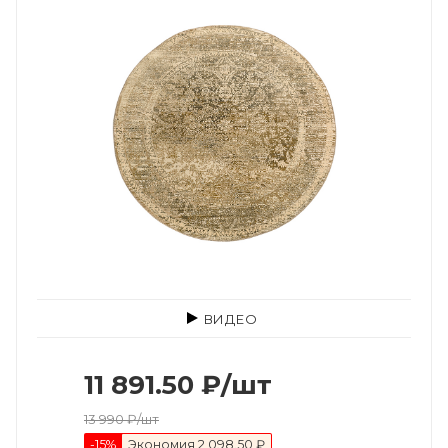
ВИДЕО
11 891.50
₽
/шт
13 990
₽
/шт
-
15
%
Экономия
2 098.50 ₽