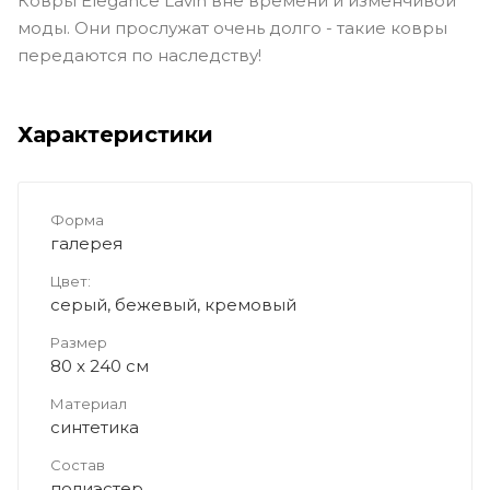
Ковры Elegance Lavin вне времени и изменчивой
моды. Они прослужат очень долго - такие ковры
передаются по наследству!
Характеристики
Форма
галерея
Цвет:
серый, бежевый, кремовый
Размер
80 x 240 см
Материал
синтетика
Состав
полиэстер