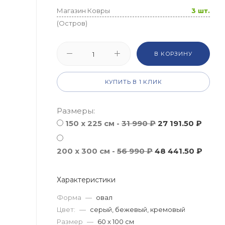
Магазин Ковры
3 шт.
(Остров)
В КОРЗИНУ
КУПИТЬ В 1 КЛИК
Размеры:
150 x 225 см -
31 990 ₽
27 191.50 ₽
200 x 300 см -
56 990 ₽
48 441.50 ₽
Характеристики
Форма
—
овал
Цвет:
—
серый, бежевый, кремовый
Размер
—
60 x 100 см