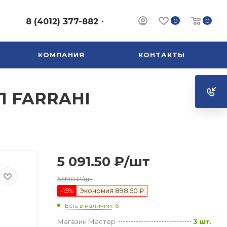
0
0
8 (4012) 377-882
КОМПАНИЯ
КОНТАКТЫ
Л FARRAHI
5 091.50
₽
/шт
5 990
₽
/шт
-
15
%
Экономия
898.50 ₽
Есть в наличии
: 6
Магазин Мастер
3 шт.