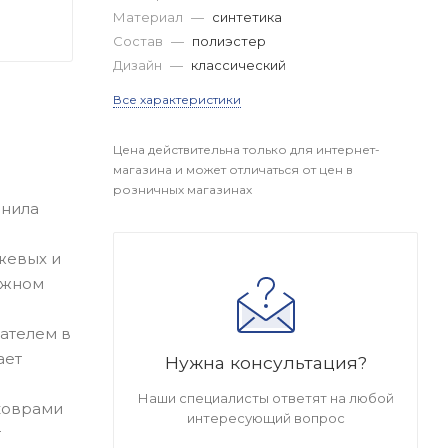
Материал
—
синтетика
Состав
—
полиэстер
Дизайн
—
классический
Все характеристики
Цена действительна только для интернет-
магазина и может отличаться от цен в
розничных магазинах
инила
жевых и
ажном
зателем в
ает
Нужна консультация?
Наши специалисты ответят на любой
 коврами
интересующий вопрос
т