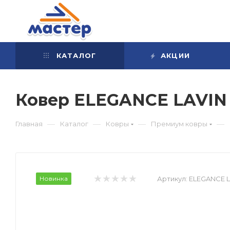
КАТАЛОГ
АКЦИИ
Ковер ELEGANCE LAVIN
—
—
—
—
Главная
Каталог
Ковры
Премиум ковры
Новинка
Артикул:
ELEGANCE L