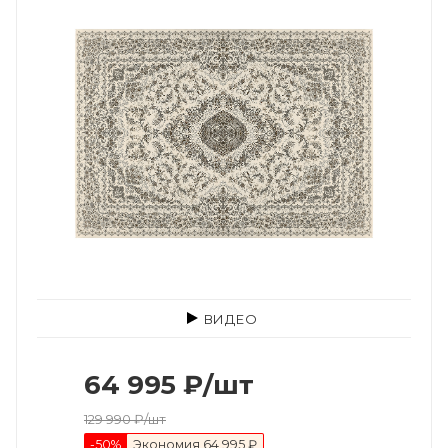
ВИДЕО
64 995
₽
/шт
129 990
₽
/шт
-
50
%
Экономия
64 995 ₽