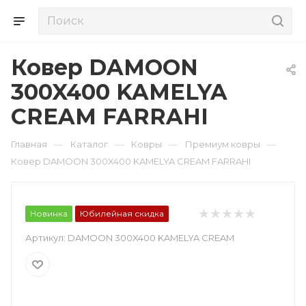
Ковер DAMOON
300X400 KAMELYA
CREAM FARRAHI
—
—
—
—
Главная
Каталог
Ковры
Премиум ковры
Ковер DAMOON 300X400 KAMELYA CREAM FARRAHI
Новинка
Юбилейная скидка
Артикул:
DAMOON 300X400 KAMELYA CREAM