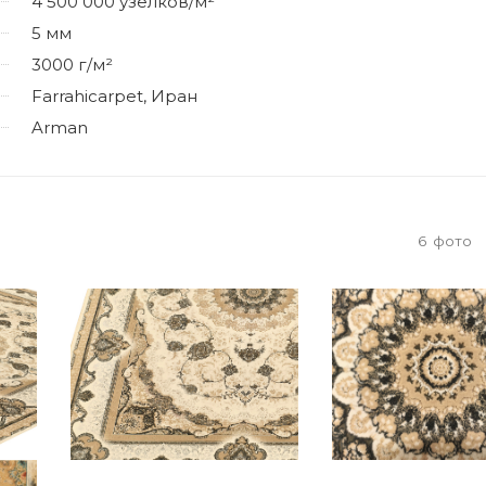
4 500 000 узелков/м²
5 мм
3000 г/м²
Farrahicarpet, Иран
Arman
6
фото