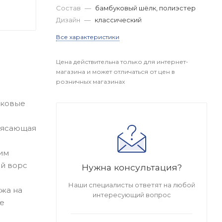
Состав
—
бамбуковый шёлк, полиэстер
Дизайн
—
классический
Все характеристики
Цена действительна только для интернет-
магазина и может отличаться от цен в
розничных магазинах
ековые
рясающая
ким
ый ворс
Нужна консультация?
Наши специалисты ответят на любой
яжа на
интересующий вопрос
ее