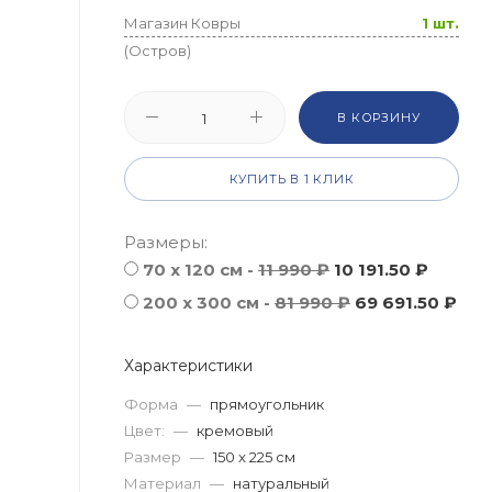
Магазин Ковры
1 шт.
(Остров)
В КОРЗИНУ
КУПИТЬ В 1 КЛИК
Размеры:
70 х 120 см -
11 990 ₽
10 191.50 ₽
200 x 300 см -
81 990 ₽
69 691.50 ₽
Характеристики
Форма
—
прямоугольник
Цвет:
—
кремовый
Размер
—
150 x 225 см
Материал
—
натуральный