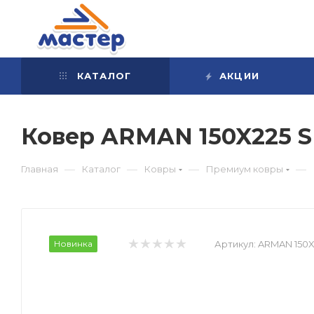
КАТАЛОГ
АКЦИИ
Ковер ARMAN 150X225
—
—
—
—
Главная
Каталог
Ковры
Премиум ковры
Новинка
Артикул:
ARMAN 150