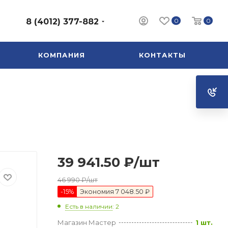
0
0
8 (4012) 377-882
КОМПАНИЯ
КОНТАКТЫ
39 941.50
₽
/шт
46 990
₽
/шт
-
15
%
Экономия
7 048.50 ₽
Есть в наличии
: 2
Магазин Мастер
1 шт.