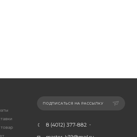
ПОДПИСАТЬСЯ НА РАССЫЛКУ
латы
ставки
8 (4012) 377-882
 товар
ет
master_k39@mail.ru