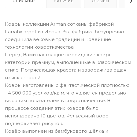
ОПИСАНИЕ
НАЛИЧИЕ
ОТЗЫВЫ
КАК
Ковры коллекции Arman сотканы фабрикой
Farrahicarpet из Ирана. Эта фабрика безупречно
соединила вековые традиции и новейшие
технологии ковроткачества.
Перед Вами настоящие персидские ковры
категории премиум, выполненные в классическом
стиле. Потрясающая красота и завораживающая
изысканность!
Ковры изготовлены с фантастической плотностью
- 4 500 000 узелков/кв.м, что является предельно
высоким показателем в ковроткачестве. В
процессе создания этих ковров было
использовано 10 цветов. Рельефный ворс
подчёркивает рисунок.
Ковёр выполнен из бамбукового шёлка и