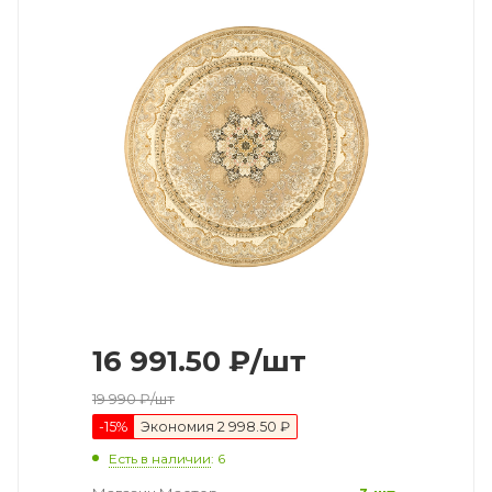
16 991.50
₽
/шт
19 990
₽
/шт
-
15
%
Экономия
2 998.50 ₽
Есть в наличии
: 6