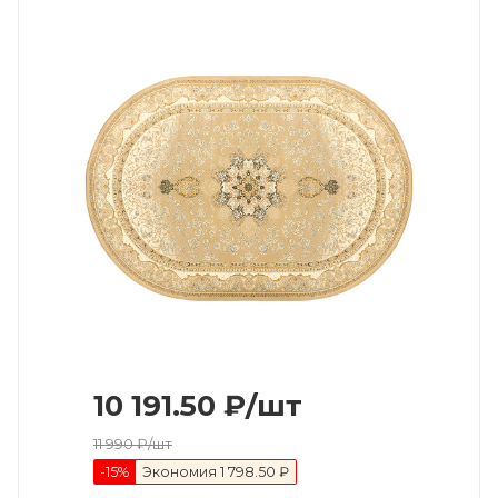
10 191.50
₽
/шт
11 990
₽
/шт
-
15
%
Экономия
1 798.50 ₽