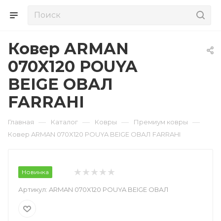
Ковер ARMAN
070X120 POUYA
BEIGE ОВАЛ
FARRAHI
—
—
—
—
Главная
Каталог
Ковры
Премиум ковры
Ковер ARMAN 070X120 POUYA BEIGE ОВАЛ FARRAHI
Новинка
Артикул:
ARMAN 070X120 POUYA BEIGE ОВАЛ