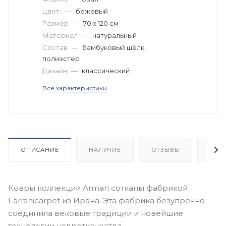
Цвет:
—
бежевый
Размер
—
70 х 120 см
Материал
—
натуральный
Состав
—
бамбуковый шёлк,
полиэстер
Дизайн
—
классический
Все характеристики
ОПИСАНИЕ
НАЛИЧИЕ
ОТЗЫВЫ
КАК
Ковры коллекции Arman сотканы фабрикой
Farrahicarpet из Ирана. Эта фабрика безупречно
соединила вековые традиции и новейшие
технологии ковроткачества.