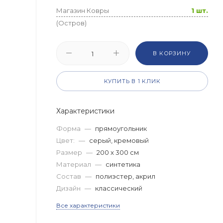
Магазин Ковры
1 шт.
(Остров)
В КОРЗИНУ
КУПИТЬ В 1 КЛИК
Характеристики
Форма
—
прямоугольник
Цвет:
—
серый, кремовый
Размер
—
200 x 300 см
Материал
—
синтетика
Состав
—
полиэстер, акрил
Дизайн
—
классический
Все характеристики