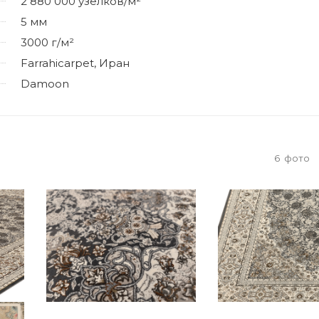
2 880 000 узелков/м²
5 мм
3000 г/м²
Farrahicarpet, Иран
Damoon
6
фото