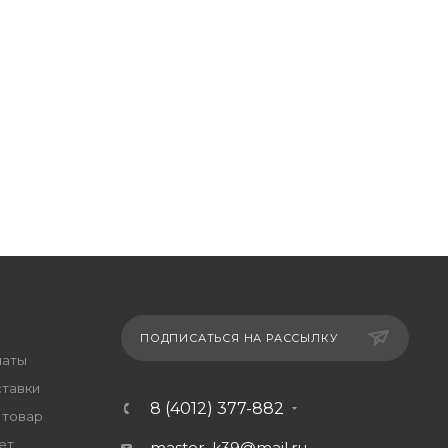
ПОДПИСАТЬСЯ НА РАССЫЛКУ
латы
ставки
8 (4012) 377-882
 товар
ет
master_k39@mail.ru