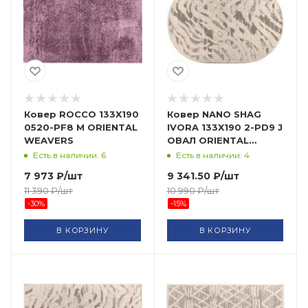
Ковер ROCCO 133X190
Ковер NANO SHAG
0520-PF8 M ORIENTAL
IVORA 133X190 2-PD9 J
WEAVERS
ОВАЛ ORIENTAL
WEAVERS
Есть в наличии: 6
Есть в наличии: 4
7 973
₽
/шт
9 341.50
₽
/шт
11 390
₽
/шт
10 990
₽
/шт
-
30
%
-
15
%
В КОРЗИНУ
В КОРЗИНУ