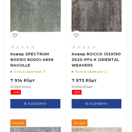
Ковер SPECTRUM
Ковер ROCCO 133X190
80X150 80001-4656
0520-PF4 K ORIENTAL
RAGOLLE
WEAVERS
Есть в наличии: 3
Есть в наличии: 2
7 914
₽
/шт
7 973
₽
/шт
13 190
₽
/шт
11 390
₽
/шт
-
40
%
-
30
%
В КОРЗИНУ
В КОРЗИНУ
Акция
Акция