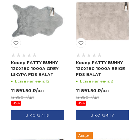
Ковер FATTY BUNNY
Ковер FATTY BUNNY
120X180 1000A GREY
120X180 1000A BEIGE
ШКУРА FDS BALAT
FDS BALAT
Есть в наличии: 12
Есть в наличии: 8
11 891.50
₽
/шт
11 891.50
₽
/шт
13 990
₽
/шт
13 990
₽
/шт
-
15
%
-
15
%
В КОРЗИНУ
В КОРЗИНУ
Акция