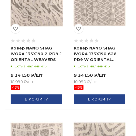
Ковер NANO SHAG
Ковер NANO SHAG
IVORA 133X190 2-PD9 J
IVORA 133X190 626-
ORIENTAL WEAVERS
PD9 W ORIENTAL
WEAVERS
Есть в наличии: 5
Есть в наличии: 3
9 341.50
₽
/шт
9 341.50
₽
/шт
10 990
₽
/шт
10 990
₽
/шт
-
15
%
-
15
%
В КОРЗИНУ
В КОРЗИНУ