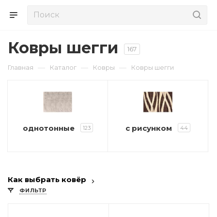
Ковры шегги
167
—
—
—
Главная
Каталог
Ковры
Ковры шегги
однотонные
с рисунком
123
44
Как выбрать ковёр
ФИЛЬТР