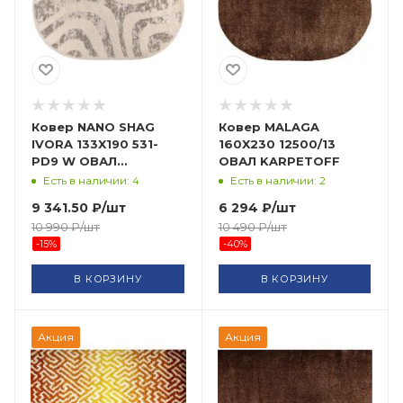
Ковер NANO SHAG
Ковер MALAGA
IVORA 133X190 531-
160X230 12500/13
PD9 W ОВАЛ
ОВАЛ KARPETOFF
ORIENTAL WEAVERS
Есть в наличии: 4
Есть в наличии: 2
9 341.50
₽
/шт
6 294
₽
/шт
10 990
₽
/шт
10 490
₽
/шт
-
15
%
-
40
%
В КОРЗИНУ
В КОРЗИНУ
Акция
Акция