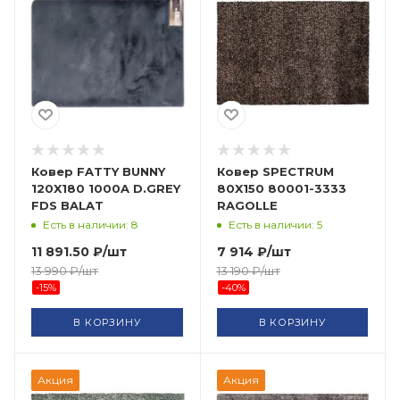
Ковер FATTY BUNNY
Ковер SPECTRUM
120X180 1000A D.GREY
80X150 80001-3333
FDS BALAT
RAGOLLE
Есть в наличии: 8
Есть в наличии: 5
11 891.50
₽
/шт
7 914
₽
/шт
13 990
₽
/шт
13 190
₽
/шт
-
15
%
-
40
%
В КОРЗИНУ
В КОРЗИНУ
Акция
Акция