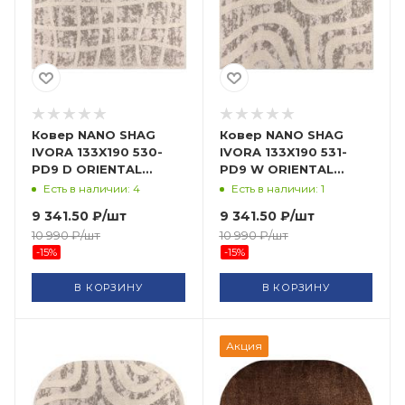
Ковер NANO SHAG
Ковер NANO SHAG
IVORA 133X190 530-
IVORA 133X190 531-
PD9 D ORIENTAL
PD9 W ORIENTAL
WEAVERS
WEAVERS
Есть в наличии: 4
Есть в наличии: 1
9 341.50
₽
/шт
9 341.50
₽
/шт
10 990
₽
/шт
10 990
₽
/шт
-
15
%
-
15
%
В КОРЗИНУ
В КОРЗИНУ
Акция