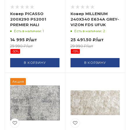
Ковер PICASSO
Ковер MILLENIUM
200X290 PS2001
240X340 E634A GREY-
PREMIER HALI
VIZON FDS UFUK
Есть в наличии: 1
Есть в наличии: 2
14 995
₽
/шт
25 491.50
₽
/шт
29 990
₽
/шт
29 990
₽
/шт
-
50
%
-
15
%
В КОРЗИНУ
В КОРЗИНУ
Акция