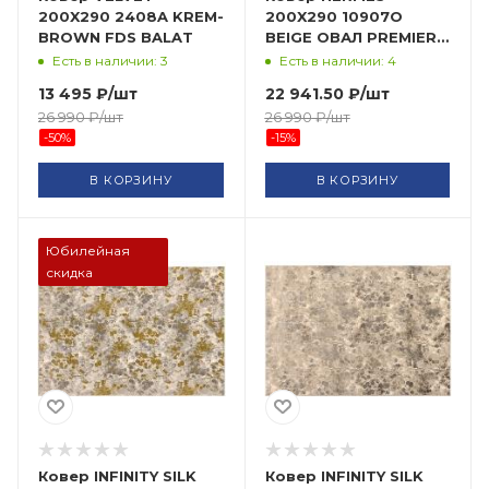
200X290 2408A KREM-
200X290 10907O
BROWN FDS BALAT
BEIGE ОВАЛ PREMIER
HALI
Есть в наличии: 3
Есть в наличии: 4
13 495
₽
/шт
22 941.50
₽
/шт
26 990
₽
/шт
26 990
₽
/шт
-
50
%
-
15
%
В КОРЗИНУ
В КОРЗИНУ
Юбилейная
скидка
Ковер INFINITY SILK
Ковер INFINITY SILK