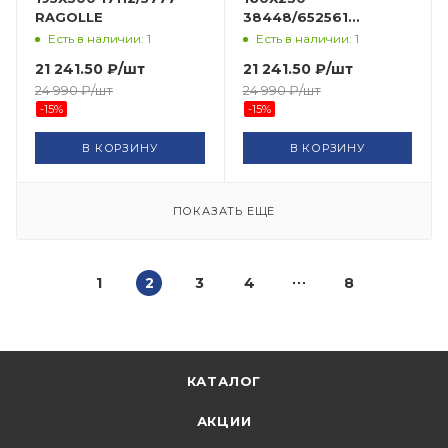
RAGOLLE
38448/652561
RAGOLLE
Есть в наличии: 1
Есть в наличии: 1
21 241.50
₽
/шт
21 241.50
₽
/шт
24 990
₽
/шт
24 990
₽
/шт
-
15
%
-
15
%
В КОРЗИНУ
В КОРЗИНУ
ПОКАЗАТЬ ЕЩЕ
1
2
3
4
8
КАТАЛОГ
АКЦИИ