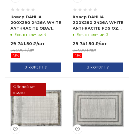
Ковер DAHLIA
Ковер DAHLIA
200X290 2426A WHITE
200X290 2426A WHITE
ANTHRACITE ОВАЛ
ANTHRACITE FDS OZ
FDS OZ KAPLAN
KAPLAN
Есть в наличии: 4
Есть в наличии: 3
29 741.50
₽
/шт
29 741.50
₽
/шт
34 990
₽
/шт
34 990
₽
/шт
-
15
%
-
15
%
В КОРЗИНУ
В КОРЗИНУ
Юбилейная
скидка