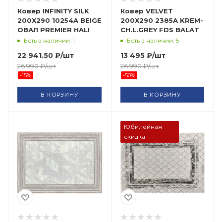
Ковер INFINITY SILK
Ковер VELVET
200X290 10254A BEIGE
200X290 2385A KREM-
ОВАЛ PREMIER HALI
CH.L.GREY FDS BALAT
Есть в наличии: 1
Есть в наличии: 5
22 941.50
₽
/шт
13 495
₽
/шт
26 990
₽
/шт
26 990
₽
/шт
-
15
%
-
50
%
В КОРЗИНУ
В КОРЗИНУ
Юбилейная
скидка