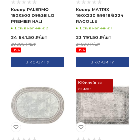
Ковер PALERMO
Ковер MATRIX
150X300 D983B LG
160X230 89918/5224
PREMIER HALI
RAGOLLE
Есть в наличии: 2
Есть в наличии: 1
24 641.50
₽
/шт
23 791.50
₽
/шт
28 990
₽
/шт
27 990
₽
/шт
-
15
%
-
15
%
В КОРЗИНУ
В КОРЗИНУ
Юбилейная
скидка