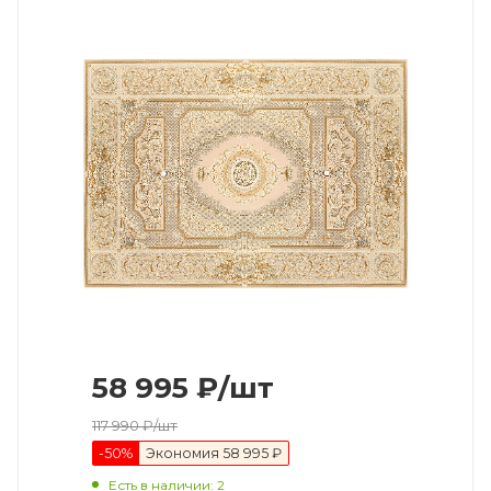
58 995
₽
/шт
117 990
₽
/шт
-
50
%
Экономия
58 995 ₽
Есть в наличии
: 2