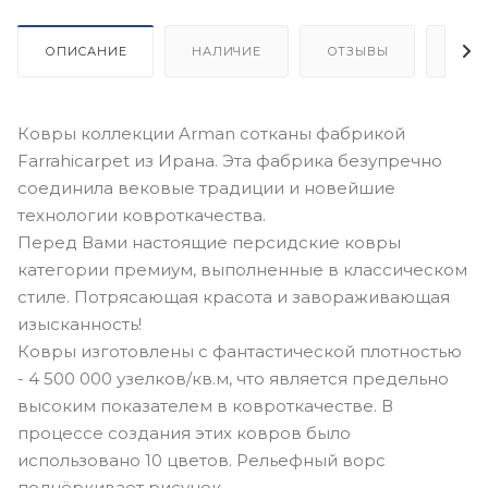
ОПИСАНИЕ
НАЛИЧИЕ
ОТЗЫВЫ
КАК
Ковры коллекции Arman сотканы фабрикой
Farrahicarpet из Ирана. Эта фабрика безупречно
соединила вековые традиции и новейшие
технологии ковроткачества.
Перед Вами настоящие персидские ковры
категории премиум, выполненные в классическом
стиле. Потрясающая красота и завораживающая
изысканность!
Ковры изготовлены с фантастической плотностью
- 4 500 000 узелков/кв.м, что является предельно
высоким показателем в ковроткачестве. В
процессе создания этих ковров было
использовано 10 цветов. Рельефный ворс
подчёркивает рисунок.