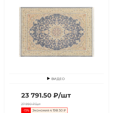
ВИДЕО
23 791.50
₽
/шт
27 990
₽
/шт
-
15
%
Экономия
4 198.50 ₽