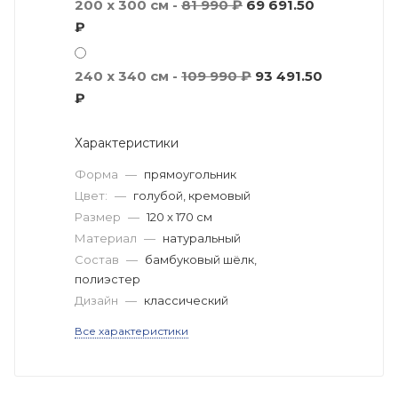
200 x 300 см -
81 990 ₽
69 691.50
₽
240 x 340 см -
109 990 ₽
93 491.50
₽
Характеристики
Форма
—
прямоугольник
Цвет:
—
голубой, кремовый
Размер
—
120 x 170 см
Материал
—
натуральный
Состав
—
бамбуковый шёлк,
полиэстер
Дизайн
—
классический
Все характеристики