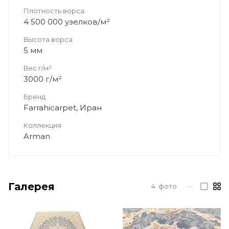
Плотность ворса
4 500 000 узелков/м²
Высота ворса
5 мм
Вес г/м²
3000 г/м²
Бренд
Farrahicarpet, Иран
Коллекция
Arman
Галерея
4
фото
—