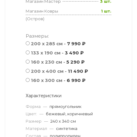
Магазин Мастер
3 шт.
Магазин Ковры
1 шт.
(Остров)
Размеры:
200 x 285 см -
7 990 ₽
133 x 190 см -
3 490 ₽
160 x 230 см -
5 290 ₽
200 x 400 см -
11 490 ₽
160 x 300 см -
6 990 ₽
Характеристики
Форма
—
прямоугольник
Цвет:
—
бежевый, коричневый
Размер
—
240 x 340 см
Материал
—
синтетика
Состав
—
полипропилен