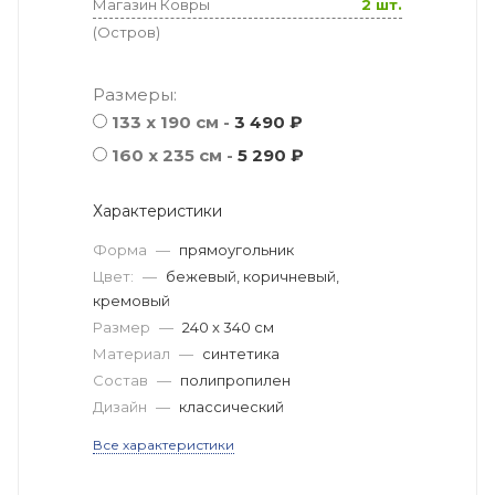
Магазин Ковры
2 шт.
(Остров)
Размеры:
133 x 190 см -
3 490 ₽
160 x 235 см -
5 290 ₽
Характеристики
Форма
—
прямоугольник
Цвет:
—
бежевый, коричневый,
кремовый
Размер
—
240 x 340 см
Материал
—
синтетика
Состав
—
полипропилен
Дизайн
—
классический
Все характеристики