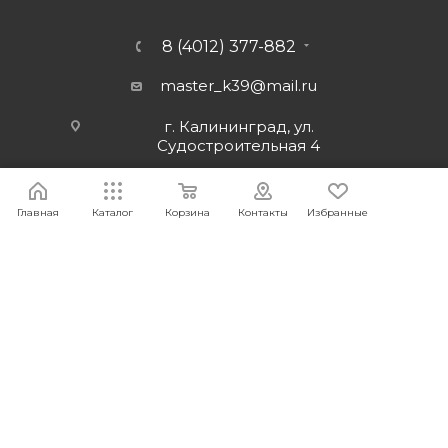
8 (4012) 377-882
master_k39@mail.ru
г. Калининград, ул.
Судостроительная 4
Главная
Каталог
Корзина
Контакты
Избранные
2026 © Интернет-магазин МАСТЕР39 предоставит свои
торговые интернет-площадки для продажи товаров
строительного и бытового назначения и сопутствующие им.