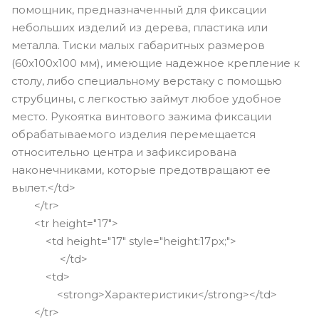
помощник, предназначенный для фиксации
небольших изделий из дерева, пластика или
металла. Тиски малых габаритных размеров
(60х100х100 мм), имеющие надежное крепление к
столу, либо специальному верстаку с помощью
струбцины, с легкостью займут любое удобное
место. Рукоятка винтового зажима фиксации
обрабатываемого изделия перемещается
относительно центра и зафиксирована
наконечниками, которые предотвращают ее
вылет.</td>
</tr>
<tr height="17">
<td height="17" style="height:17px;">
</td>
<td>
<strong>Характеристики</strong></td>
</tr>