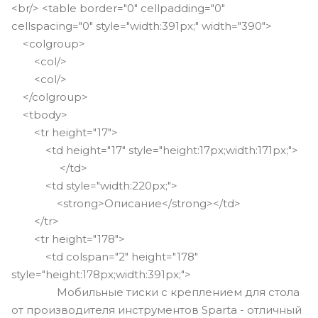
<br/> <table border="0" cellpadding="0"
cellspacing="0" style="width:391px;" width="390">
<colgroup>
<col/>
<col/>
</colgroup>
<tbody>
<tr height="17">
<td height="17" style="height:17px;width:171px;">
</td>
<td style="width:220px;">
<strong>Описание</strong></td>
</tr>
<tr height="178">
<td colspan="2" height="178"
style="height:178px;width:391px;">
Мобильные тиски с креплением для стола
от производителя инструментов Sparta - отличный