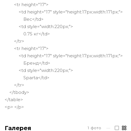
<tr height="17">
<td height="17" style="height:17px;width:171px;">
Вес</td>
<td style="width:220px;">
0.75 кг</td>
</tr>
<tr height="17">
<td height="17" style="height:17px;width:171px;">
Бренд</td>
<td style="width:220px;">
Sparta</td>
</tr>
</tbody>
</table>
<p> </p>
Галерея
1
фото
—