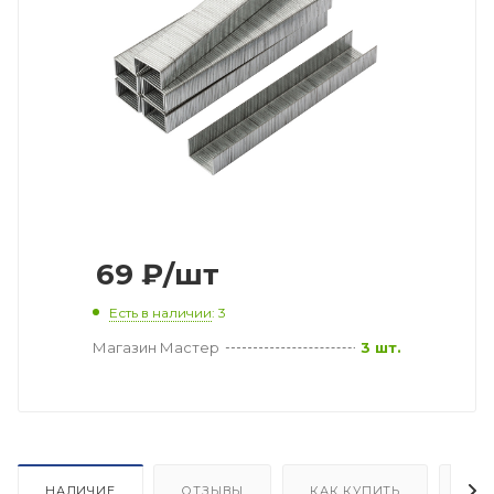
69
₽
/шт
Есть в наличии
: 3
Магазин Мастер
3 шт.
НАЛИЧИЕ
ОТЗЫВЫ
КАК КУПИТЬ
ОП