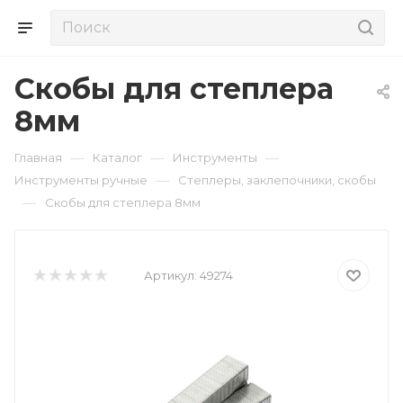
Скобы для степлера
8мм
—
—
—
Главная
Каталог
Инструменты
—
Инструменты ручные
Степлеры, заклепочники, скобы
—
Скобы для степлера 8мм
Артикул:
49274