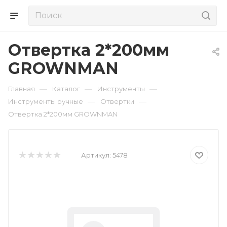
Отвертка 2*200мм
GROWNMAN
—
—
—
Главная
Каталог
Инструменты
—
—
Инструменты ручные
Отвертки
Отвертка 2*200мм GROWNMAN
Артикул:
5478