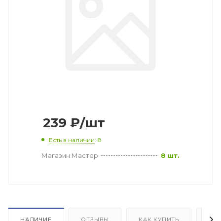
239
₽
/шт
Есть в наличии
: 8
Магазин Мастер
8 шт.
НАЛИЧИЕ
ОТЗЫВЫ
КАК КУПИТЬ
ОП