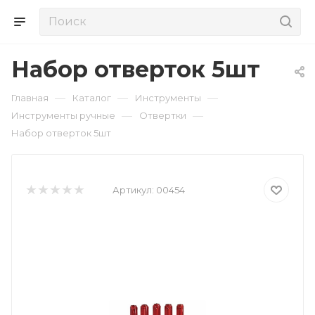
Набор отверток 5шт
—
—
—
Главная
Каталог
Инструменты
—
—
Инструменты ручные
Отвертки
Набор отверток 5шт
Артикул:
00454