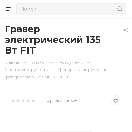
Гравер
электрический 135
Вт FIT
—
—
—
Главная
Каталог
Инструменты
—
—
Электроинструменты
Граверы электрические
Гравер электрический 135 Вт FIT
Артикул:
80595