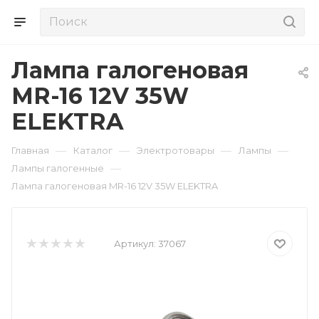
Лампа галогеновая
MR-16 12V 35W
ELEKTRA
—
—
—
—
Главная
Каталог
Электротовары
Лампы
—
Лампы галогенные
Лампа галогеновая MR-16 12V 35W ELEKTRA
Артикул:
37067