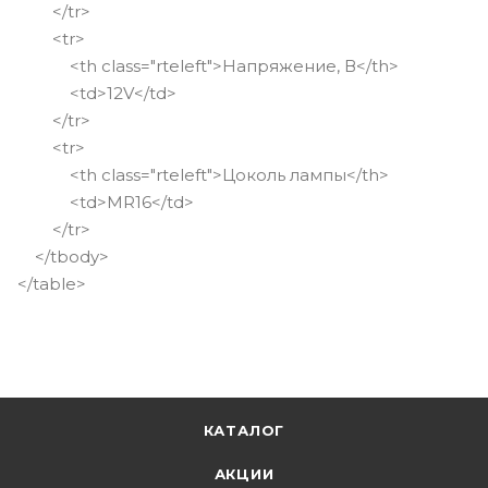
</tr>
<tr>
<th class="rteleft">Напряжение, В</th>
<td>12V</td>
</tr>
<tr>
<th class="rteleft">Цоколь лампы</th>
<td>MR16</td>
</tr>
</tbody>
</table>
КАТАЛОГ
АКЦИИ