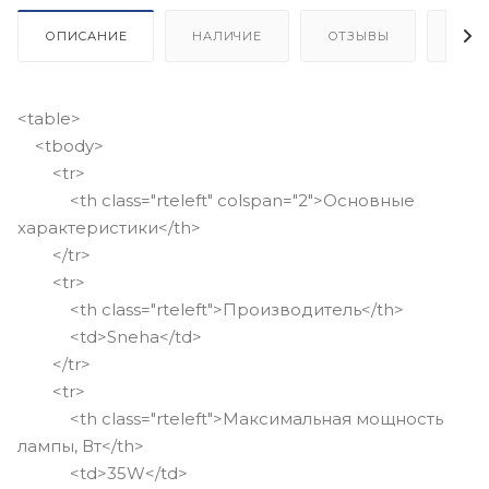
ОПИСАНИЕ
НАЛИЧИЕ
ОТЗЫВЫ
КАК
<table>
<tbody>
<tr>
<th class="rteleft" colspan="2">Основные
характеристики</th>
</tr>
<tr>
<th class="rteleft">Производитель</th>
<td>Sneha</td>
</tr>
<tr>
<th class="rteleft">Максимальная мощность
лампы, Вт</th>
<td>35W</td>