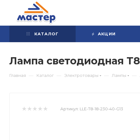
КАТАЛОГ
АКЦИИ
Лампа светодиодная T8 
—
—
—
—
Главная
Каталог
Электротовары
Лампы
Артикул:
LLE-T8-18-230-40-G13