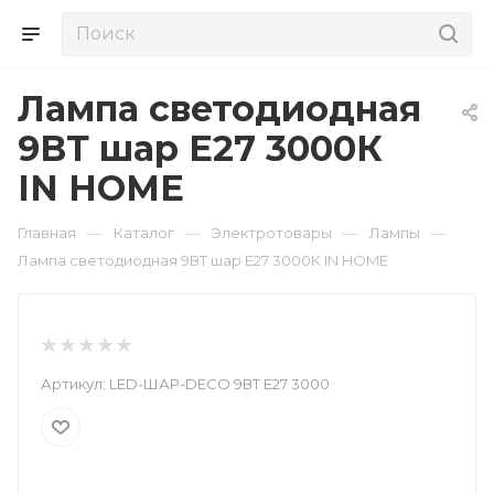
Лампа светодиодная
9ВТ шар Е27 3000К
IN HOME
—
—
—
—
Главная
Каталог
Электротовары
Лампы
Лампа светодиодная 9ВТ шар Е27 3000К IN HOME
Артикул:
LED-ШАР-DECO 9ВТ Е27 3000