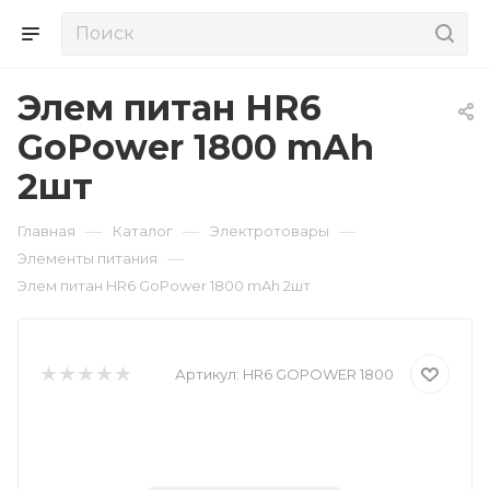
Элем питан HR6
GoPower 1800 mAh
2шт
—
—
—
Главная
Каталог
Электротовары
—
Элементы питания
Элем питан HR6 GoPower 1800 mAh 2шт
Артикул:
HR6 GOPOWER 1800