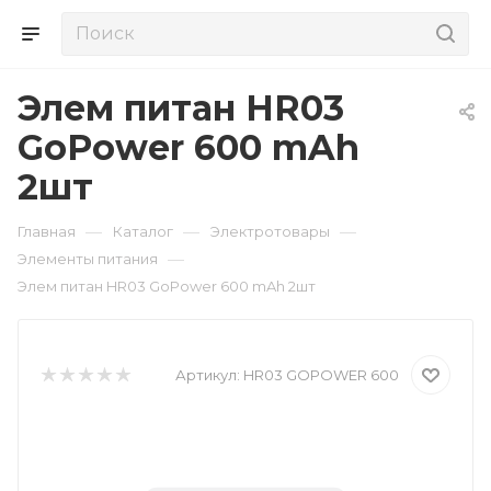
Элем питан HR03
GoPower 600 mAh
2шт
—
—
—
Главная
Каталог
Электротовары
—
Элементы питания
Элем питан HR03 GoPower 600 mAh 2шт
Артикул:
HR03 GOPOWER 600