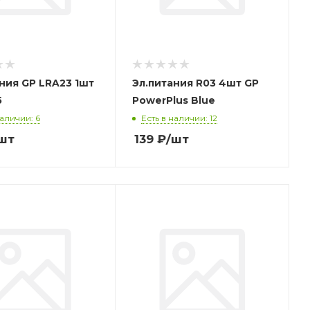
ния GP LRA23 1шт
Эл.питания R03 4шт GP
5
PowerPlus Blue
наличии: 6
Есть в наличии: 12
шт
139
₽
/шт