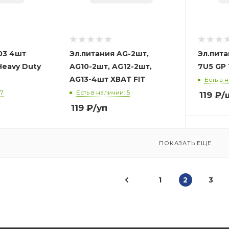
03 4шт
Эл.питания AG-2шт,
Эл.пита
eavy Duty
AG10-2шт, AG12-2шт,
7U5 GP 
AG13-4шт ХВАТ FIT
Есть в н
17
Есть в наличии: 5
119
₽
/
119
₽
/уп
ПОКАЗАТЬ ЕЩЕ
1
2
3