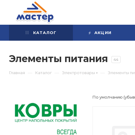
КАТАЛОГ
АКЦИИ
Элементы питания
44
—
—
—
Главная
Каталог
Электротовары
Элементы пи
По умолчанию (убы