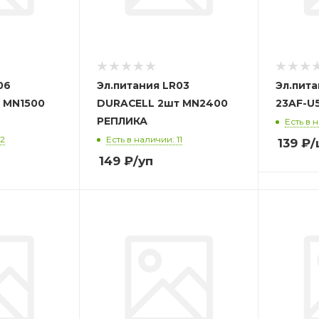
06
Эл.питания LR03
Эл.пита
 MN1500
DURACELL 2шт MN2400
23AF-U
РЕПЛИКА
Есть в 
12
Есть в наличии: 11
139
₽
/
149
₽
/уп