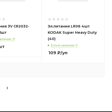
ния 3V CR2032-
Эл.питания LR06 4шт
1шт
KODAK Super Heavy Duty
(40)
аличии: 11
Есть в наличии: 9
шт
109
₽
/уп