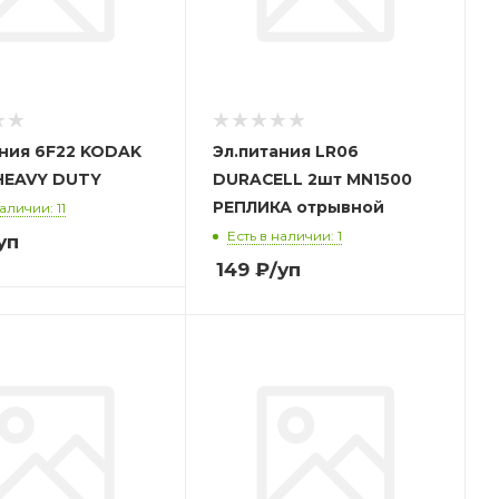
ания 6F22 KODAK
Эл.питания LR06
HEAVY DUTY
DURACELL 2шт MN1500
РЕПЛИКА отрывной
аличии: 11
Есть в наличии: 1
уп
149
₽
/уп