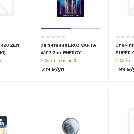
 R20 2шт
Эл.питания LR03 VARTA
Элем пи
10)
4103 2шт ENERGY
SUPER G
8
Есть в наличии: 3
Есть в 
219
₽
/уп
199
₽
/