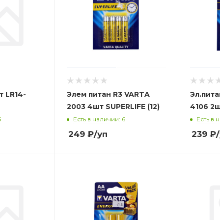
т LR14-
Элем питан R3 VARTA
Эл.пит
2003 4шт SUPERLIFE (12)
4106 2
5
Есть в наличии: 6
Есть в н
249
₽
/уп
239
₽