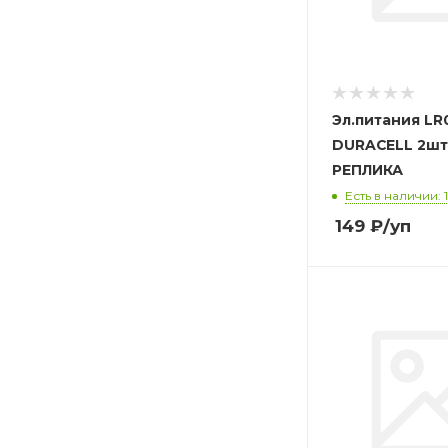
Эл.питания LR
DURACELL 2шт
РЕПЛИКА
Есть в наличии: 
149
₽
/уп