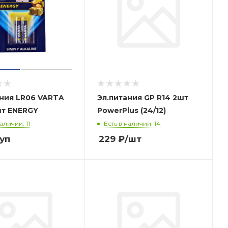
ания LR06 VARTA
Эл.питания GP R14 2шт
шт ENERGY
PowerPlus (24/12)
аличии: 11
Есть в наличии: 14
/уп
229
₽
/шт