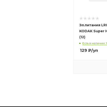
Эл.питания LR
KODAK Super H
(12)
Есть в наличии: 
129
₽
/уп