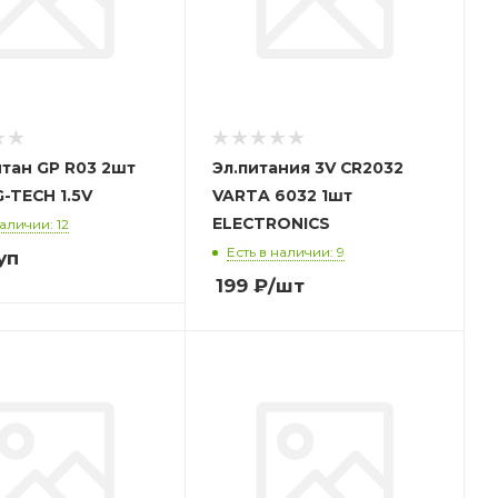
тан GP R03 2шт
Эл.питания 3V CR2032
-TECH 1.5V
VARTA 6032 1шт
ELECTRONICS
наличии: 12
Есть в наличии: 9
уп
199
₽
/шт