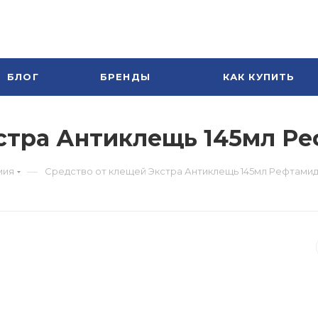
БЛОГ
БРЕНДЫ
КАК КУПИТЬ
стра Антиклещь 145мл Р
—
мия
Средство от клещей Экстра Антиклещь 145мл Рефтами