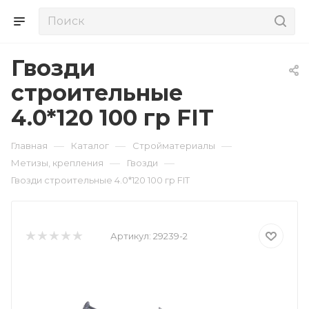
Гвозди
строительные
4.0*120 100 гр FIT
—
—
—
Главная
Каталог
Стройматериалы
—
—
Метизы, крепления
Гвозди
Гвозди строительные 4.0*120 100 гр FIT
Артикул:
29239-2