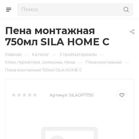
Пена монтажная
750мл SILA HOME С
—
—
—
Главная
Каталог
Стройматериалы
—
—
Клеи, герметики, силиконы, пены
Пена монтажная
Пена монтажная 750мл SILA HOME С
Артикул:
SILAOPT750