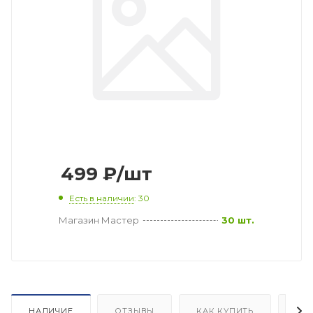
499
₽
/шт
Есть в наличии
: 30
Магазин Мастер
30 шт.
НАЛИЧИЕ
ОТЗЫВЫ
КАК КУПИТЬ
ОП