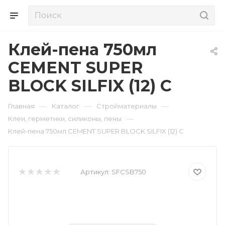
Клей-пена 750мл
CEMENT SUPER
BLOCK SILFIX (12) С
—
—
—
Главная
Каталог
Стройматериалы
—
Клеи, герметики, силиконы, пены
Клей-пена 750мл CEMENT SUPER BLOCK SILFIX (12) С
Артикул:
SFCSB750