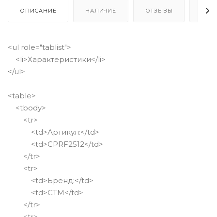
ОПИСАНИЕ
НАЛИЧИЕ
ОТЗЫВЫ
КАК
<ul role="tablist">
<li>Характеристики</li>
</ul>
<table>
<tbody>
<tr>
<td>Артикул:</td>
<td>CPRF2512</td>
</tr>
<tr>
<td>Бренд:</td>
<td>СТМ</td>
</tr>
<tr>