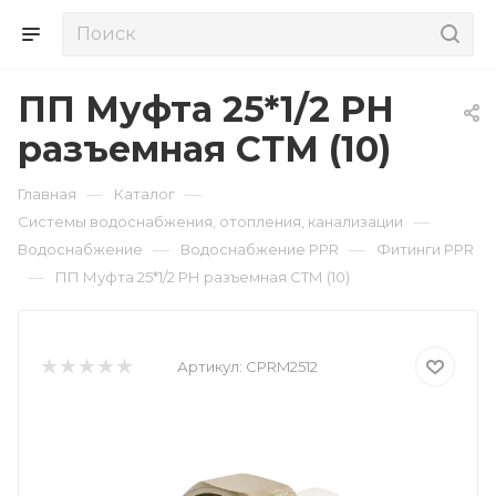
ПП Муфта 25*1/2 РН
разъемная СТМ (10)
—
—
Главная
Каталог
—
Системы водоснабжения, отопления, канализации
—
—
Водоснабжение
Водоснабжение PPR
Фитинги PPR
—
ПП Муфта 25*1/2 РН разъемная СТМ (10)
Артикул:
CPRM2512