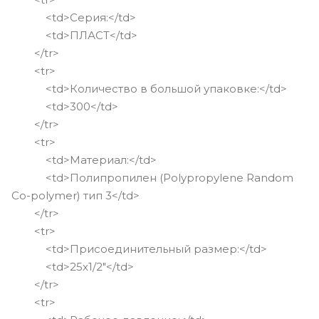
<td>Серия:</td>
<td>ПЛАСТ</td>
</tr>
<tr>
<td>Количество в большой упаковке:</td>
<td>300</td>
</tr>
<tr>
<td>Материал:</td>
<td>Полипропилен (Polypropylene Random
Co-polymer) тип 3</td>
</tr>
<tr>
<td>Присоединительный размер:</td>
<td>25х1/2"</td>
</tr>
<tr>