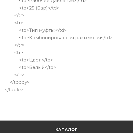
<td>Рабочее давление:</td>
<td>25 (Бар)</td>
</tr>
<tr>
<td>Тип муфты:</td>
<td>Комбинированная разъемная</td>
</tr>
<tr>
<td>Цвет:</td>
<td>Белый</td>
</tr>
</tbody>
</table>
КАТАЛОГ