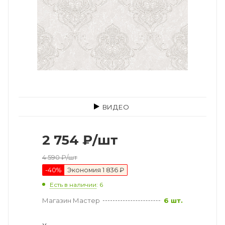
ВИДЕО
2 754
₽
/шт
4 590
₽
/шт
-
40
%
Экономия
1 836 ₽
Есть в наличии
: 6
Магазин Мастер
6 шт.