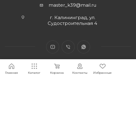
master_k39@mail.ru
г. Калининград, ул.
Судостроительная 4
Главная
Каталог
Корзина
Контакты
Избранные
2026 © Интернет-магазин МАСТЕР39 предоставит свои
торговые интернет-площадки для продажи товаров
строительного и бытового назначения и сопутствующие им.