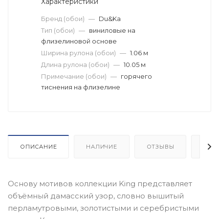
Характеристики
Бренд (обои)
—
Du&Ka
Тип (обои)
—
виниловые на
флизелиновой основе
Ширина рулона (обои)
—
1.06 м
Длина рулона (обои)
—
10.05 м
Примечание (обои)
—
горячего
тиснения на флизелине
ОПИСАНИЕ
НАЛИЧИЕ
ОТЗЫВЫ
КАК
Основу мотивов коллекции King представляет
объёмный дамасский узор, словно вышитый
перламутровыми, золотистыми и серебристыми