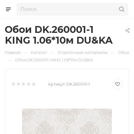
Обои DK.260001-1
KING 1.06*10м DU&KA
—
—
—
Главная
Каталог
Отделочные материалы
Обои
—
Обои DK.260001-1 KING 1.06*10м DU&KA
Артикул:
DK.260001-1