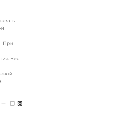
давать
ой
. При
ния. Вес
ажной
.
—