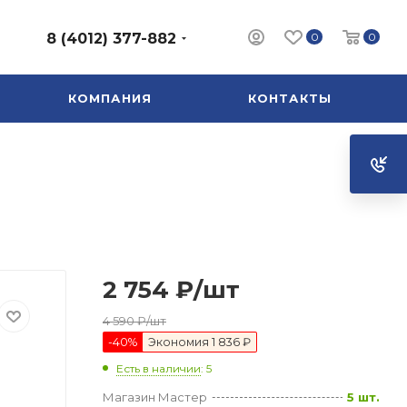
0
0
8 (4012) 377-882
КОМПАНИЯ
КОНТАКТЫ
2 754
₽
/шт
4 590
₽
/шт
-
40
%
Экономия
1 836 ₽
Есть в наличии
: 5
Магазин Мастер
5 шт.