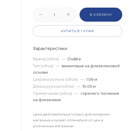
В КОРЗИНУ
КУПИТЬ В 1 КЛИК
Характеристики
Бренд (обои)
—
Du&Ka
Тип (обои)
—
виниловые на флизелиновой
основе
Ширина рулона (обои)
—
1.06 м
Длина рулона (обои)
—
10.05 м
Примечание (обои)
—
горячего тиснения
на флизелине
Цена действительна только для интернет-
магазина и может отличаться от цен в
розничных магазинах