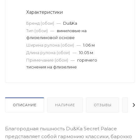
Характеристики
Бренд (обои)
—
Du&Ka
Тип (обои)
—
виниловые на
флизелиновой основе
Ширина рулона (обои)
—
1.06 м
Длина рулона (обои)
—
10.05 м
Примечание (обои)
—
горячего
тиснения на флизелине
ОПИСАНИЕ
НАЛИЧИЕ
ОТЗЫВЫ
КАК
Благородная пышность Du&Ka Secret Palace
представляет собой гармонию классики, барокко