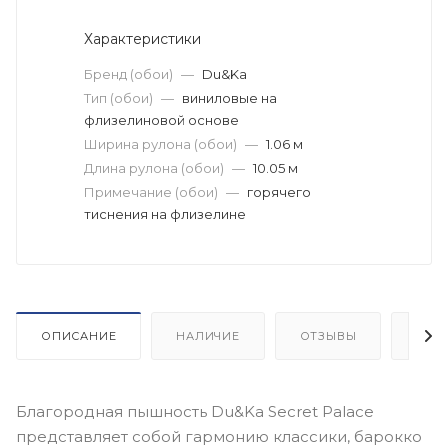
Характеристики
Бренд (обои)
—
Du&Ka
Тип (обои)
—
виниловые на
флизелиновой основе
Ширина рулона (обои)
—
1.06 м
Длина рулона (обои)
—
10.05 м
Примечание (обои)
—
горячего
тиснения на флизелине
ОПИСАНИЕ
НАЛИЧИЕ
ОТЗЫВЫ
КАК
Благородная пышность Du&Ka Secret Palace
представляет собой гармонию классики, барокко