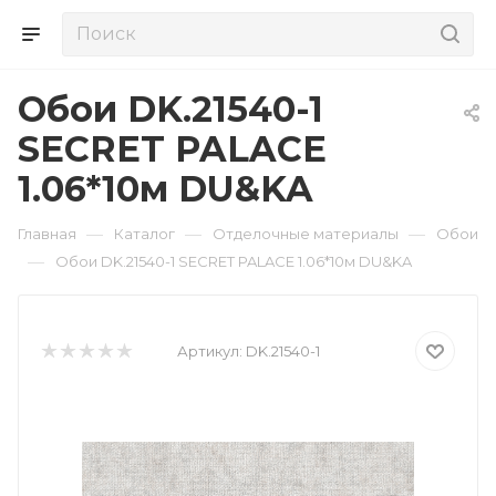
Обои DK.21540-1
SECRET PALACE
1.06*10м DU&KA
—
—
—
Главная
Каталог
Отделочные материалы
Обои
—
Обои DK.21540-1 SECRET PALACE 1.06*10м DU&KA
Артикул:
DK.21540-1