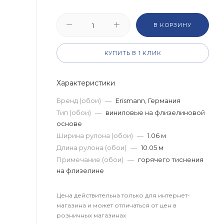
В КОРЗИНУ
КУПИТЬ В 1 КЛИК
Характеристики
Бренд (обои)
—
Erismann, Германия
Тип (обои)
—
виниловые на флизелиновой
основе
Ширина рулона (обои)
—
1.06 м
Длина рулона (обои)
—
10.05 м
Примечание (обои)
—
горячего тиснения
на флизелине
Цена действительна только для интернет-
магазина и может отличаться от цен в
розничных магазинах