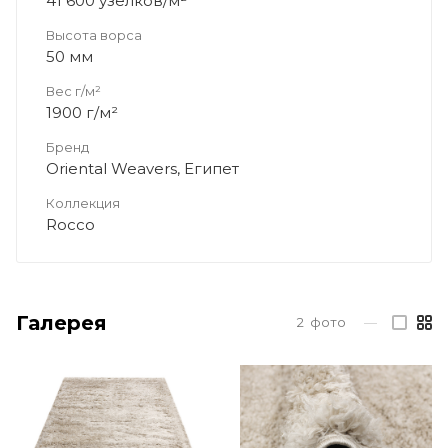
41 600 узелков/м²
Высота ворса
50 мм
Вес г/м²
1900 г/м²
Бренд
Oriental Weavers, Египет
Коллекция
Rocco
Галерея
2
фото
—