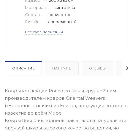
Размер
—
200 x 285 см
Материал
—
синтетика
Состав
—
полиэстер
Дизайн
—
современный
Все характеристики
ОПИСАНИЕ
НАЛИЧИЕ
ОТЗЫВЫ
КАК
Ковры коллекции Rocco сотканы крупнейшим
производителем ковров Oriental Weavers
(«Восточные ткачи») из Египта, продукция которого
известна во всём Мире.
Ковры Rocco выполнены как аналоги натуральной
овечьей шкуры высокого качества выделки, но