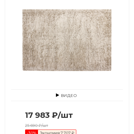
ВИДЕО
17 983
₽
/шт
25 690
₽
/шт
-
30
%
Экономия
7 707 ₽