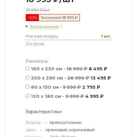
37 990
₽
/шт
-
50
%
Экономия
18 995 ₽
Есть в наличии
: 1
Магазин Ковры
1 шт.
(Остров)
Размеры:
160 x 230 см -
16 990 ₽
8 495 ₽
200 x 290 см -
26 990 ₽
13 495 ₽
80 x 150 см -
5 590 ₽
2 795 ₽
120 x 180 см -
9 990 ₽
4 995 ₽
Характеристики
Форма
—
прямоугольник
Цвет:
—
кремовый, коричневый
Размер
—
240 x 340 см