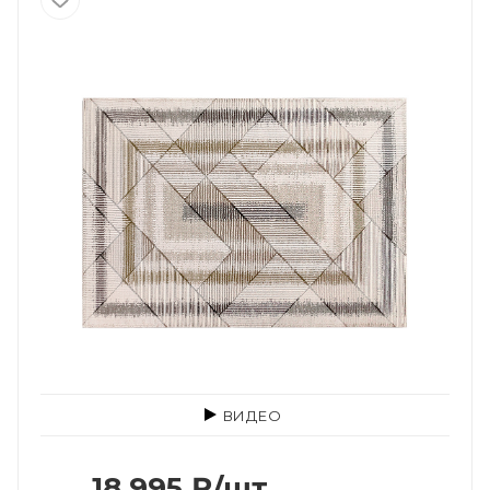
ВИДЕО
18 995
₽
/шт