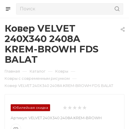
Ковер VELVET
240X340 2408A
KREM-BROWH FDS
BALAT
—
—
—
Главная
Каталог
Ковры
—
Ковры с современным рисунком
Ковер VELVET 240X340 2408A KREM-BROWH FDS BALAT
Юбилейная скидка
Артикул:
VELVET 240X340 2408A KREM-BROWH