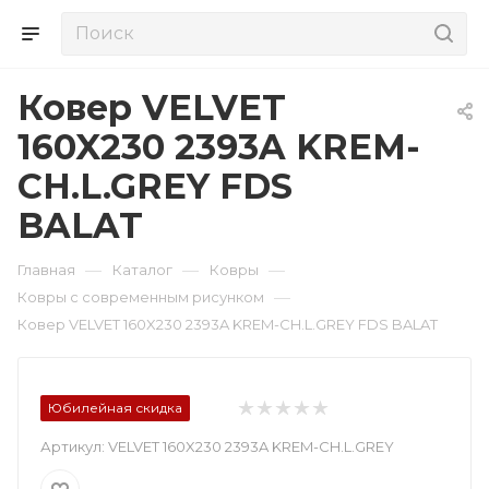
Ковер VELVET
160X230 2393A KREM-
CH.L.GREY FDS
BALAT
—
—
—
Главная
Каталог
Ковры
—
Ковры с современным рисунком
Ковер VELVET 160X230 2393A KREM-CH.L.GREY FDS BALAT
Юбилейная скидка
Артикул:
VELVET 160X230 2393A KREM-CH.L.GREY