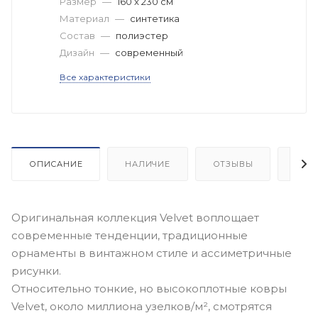
Размер
—
160 x 230 см
Материал
—
синтетика
Состав
—
полиэстер
Дизайн
—
современный
Все характеристики
ОПИСАНИЕ
НАЛИЧИЕ
ОТЗЫВЫ
КАК
Оригинальная коллекция Velvet воплощает
современные тенденции, традиционные
орнаменты в винтажном стиле и ассиметричные
рисунки.
Относительно тонкие, но высокоплотные ковры
Velvet, около миллиона узелков/м², смотрятся