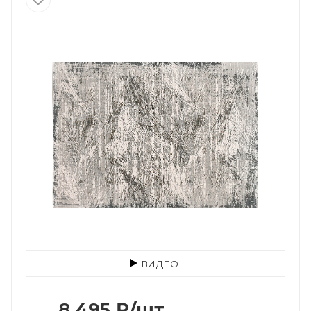
ВИДЕО
8 495
₽
/шт