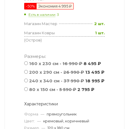
-
50
%
Экономия
4 995 ₽
Есть в наличии
: 3
Магазин Мастер
2 шт.
Магазин Ковры
1 шт.
(Остров)
Размеры:
160 x 230 см -
16 990 ₽
8 495 ₽
200 x 290 см -
26 990 ₽
13 495 ₽
240 x 340 см -
37 990 ₽
18 995 ₽
80 x 150 см -
5 590 ₽
2 795 ₽
Характеристики
Форма
—
прямоугольник
Цвет:
—
кремовый, коричневый
Размер
—
120 x 180 см