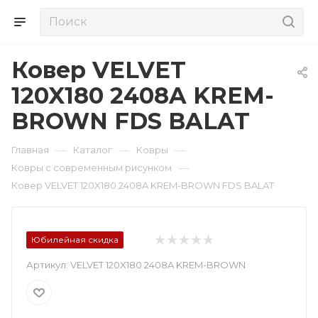
Ковер VELVET
120X180 2408A KREM-
BROWN FDS BALAT
—
—
—
Главная
Каталог
Ковры
—
Ковры с современным рисунком
Ковер VELVET 120X180 2408A KREM-BROWN FDS BALAT
Юбилейная скидка
Артикул:
VELVET 120X180 2408A KREM-BROWN