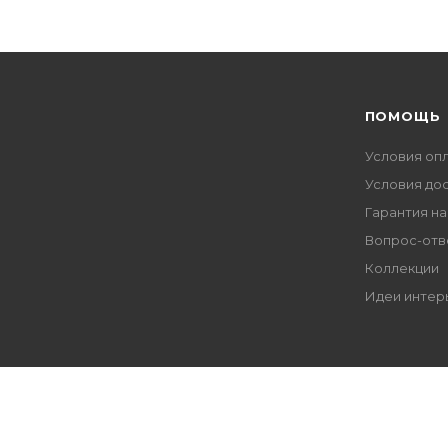
ПОМОЩЬ
Условия оп
Условия до
Гарантия на
Вопрос-отв
Коллекции
Идеи интер