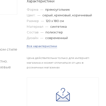
Характеристики
Форма
—
прямоугольник
Цвет:
—
серый, кремовый, коричневый
Размер
—
120 x 180 см
Материал
—
синтетика
Состав
—
полиэстер
Дизайн
—
современный
Все характеристики
ном стиле
Цена действительна только для интернет-
тно.
магазина и может отличаться от цен в
ежевые
розничных магазинах