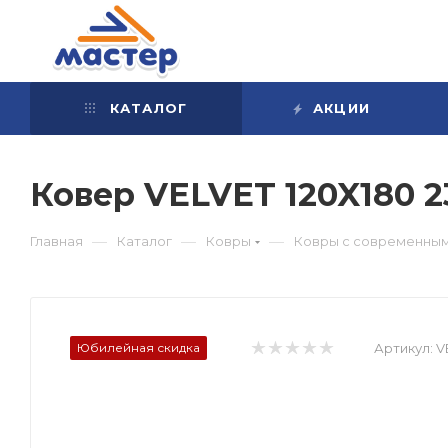
КАТАЛОГ
АКЦИИ
Ковер VELVET 120X180 
—
—
—
Главная
Каталог
Ковры
Ковры с современным
Юбилейная скидка
Артикул:
V