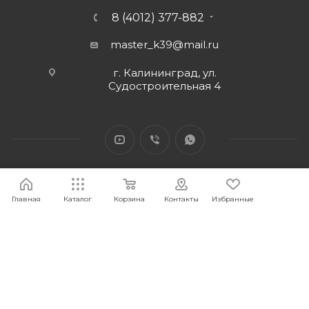
8 (4012) 377-882
master_k39@mail.ru
г. Калининград, ул.
Судостроительная 4
Главная
Каталог
Корзина
Контакты
Избранные
2026 © Интернет-магазин МАСТЕР39 предоставит свои
торговые интернет-площадки для продажи товаров
строительного и бытового назначения и сопутствующие им.