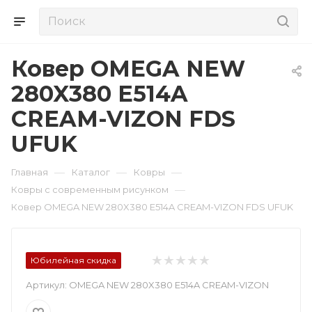
Ковер OMEGA NEW
280X380 E514A
CREAM-VIZON FDS
UFUK
—
—
—
Главная
Каталог
Ковры
—
Ковры с современным рисунком
Ковер OMEGA NEW 280X380 E514A CREAM-VIZON FDS UFUK
Юбилейная скидка
Артикул:
OMEGA NEW 280X380 E514A CREAM-VIZON