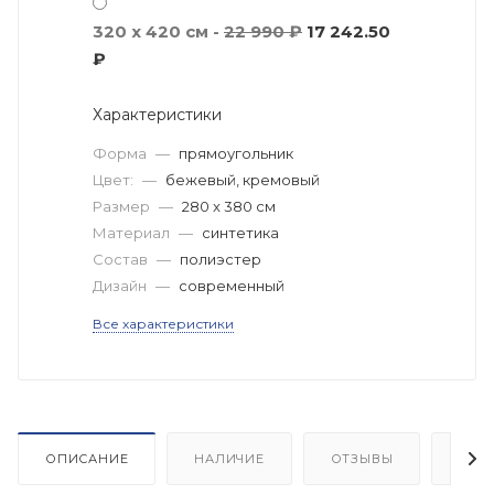
320 x 420 см -
22 990 ₽
17 242.50
₽
Характеристики
Форма
—
прямоугольник
Цвет:
—
бежевый, кремовый
Размер
—
280 x 380 см
Материал
—
синтетика
Состав
—
полиэстер
Дизайн
—
современный
Все характеристики
ОПИСАНИЕ
НАЛИЧИЕ
ОТЗЫВЫ
КАК