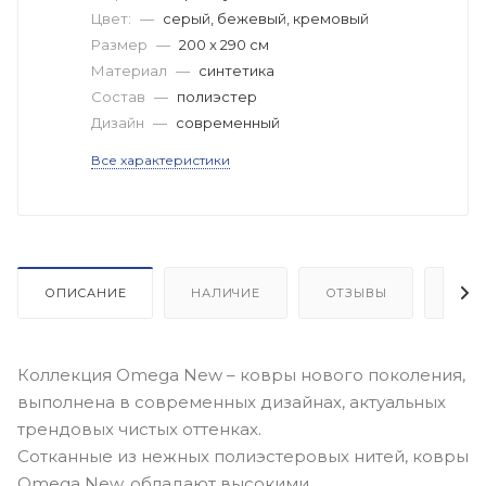
Цвет:
—
серый, бежевый, кремовый
Размер
—
200 x 290 см
Материал
—
синтетика
Состав
—
полиэстер
Дизайн
—
современный
Все характеристики
ОПИСАНИЕ
НАЛИЧИЕ
ОТЗЫВЫ
КАК
Коллекция Omega New – ковры нового поколения,
выполнена в современных дизайнах, актуальных
трендовых чистых оттенках.
Сотканные из нежных полиэстеровых нитей, ковры
Omega New, обладают высокими