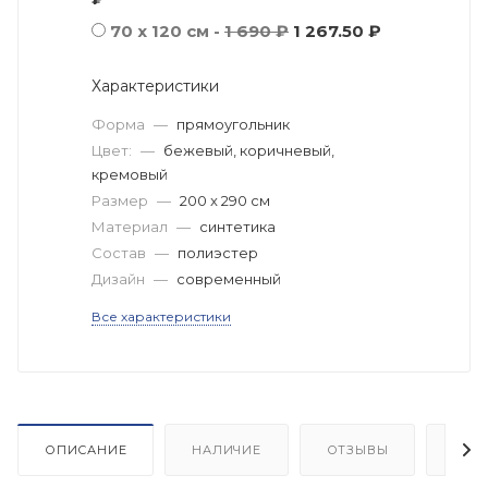
70 х 120 см -
1 690 ₽
1 267.50 ₽
Характеристики
Форма
—
прямоугольник
Цвет:
—
бежевый, коричневый,
кремовый
Размер
—
200 x 290 см
Материал
—
синтетика
Состав
—
полиэстер
Дизайн
—
современный
Все характеристики
ОПИСАНИЕ
НАЛИЧИЕ
ОТЗЫВЫ
КАК