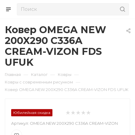
Ковер OMEGA NEW
200X290 C336A
CREAM-VIZON FDS
UFUK
—
—
—
Главная
Каталог
Ковры
—
Ковры с современным рисунком
Ковер OMEGA NEW 200X290 C336A CREAM-VIZON FDS UFUK
Юбилейная скидка
Артикул:
OMEGA NEW 200X290 C336A CREAM-VIZON