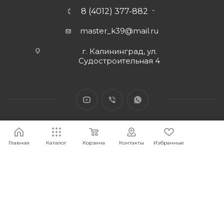
8 (4012) 377-882
master_k39@mail.ru
г. Калининград, ул.
Судостроительная 4
Главная
Каталог
Корзина
Контакты
Избранные
2026 © Интернет-магазин МАСТЕР39 предоставит свои
торговые интернет-площадки для продажи товаров
строительного и бытового назначения и сопутствующие им.