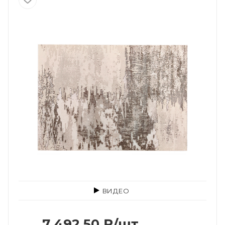
ВИДЕО
7 492.50
₽
/шт