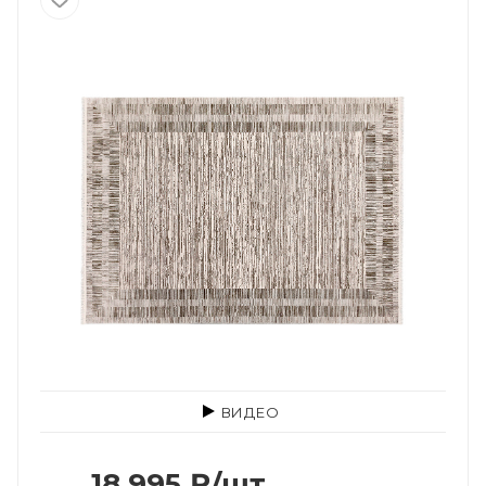
ВИДЕО
18 995
₽
/шт